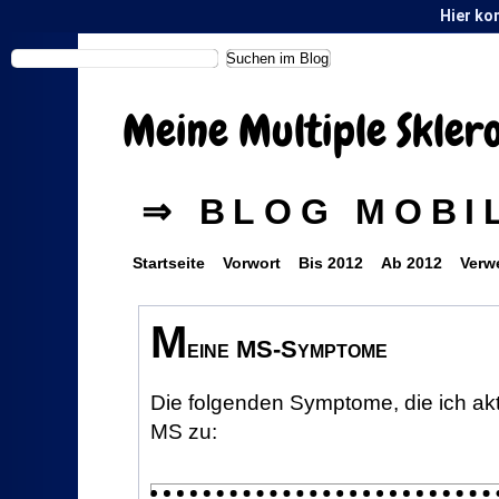
Hier ko
Meine Multiple Skler
⇒ BLOG MOBI
Startseite
Vorwort
Bis 2012
Ab 2012
Verw
M
eine MS-Symptome
Die folgenden Symptome, die ich akt
MS zu: